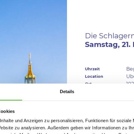
Die Schlager
Samstag,
21.
Beg
Uhrzeit
Ub
Location
102
Ort
Details
Anfahrt
Cookies
nhalte und Anzeigen zu personalisieren, Funktionen für soziale
Website zu analysieren. Außerdem geben wir Informationen zu I
KÜNSTLER