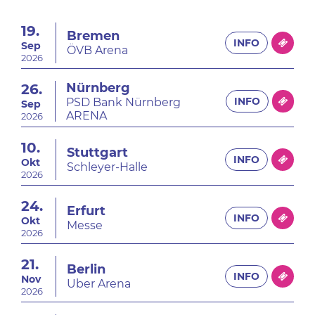
19.
Bremen
INFO
Sep
ÖVB Arena
2026
Nürnberg
26.
INFO
PSD Bank Nürnberg
Sep
ARENA
2026
10.
Stuttgart
INFO
Okt
Schleyer-Halle
2026
24.
Erfurt
INFO
Okt
Messe
2026
21.
Berlin
INFO
Nov
Uber Arena
2026