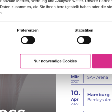
21.
r soziale Medien, Werbung und Analysen weiter. Unsere Partner
Berlin
 Daten zusammen, die Sie ihnen bereitgestellt haben oder die s
Nov
Uber Arena
n.
2026
05.
Frankfurt
Präferenzen
Statistiken
Dez
Festhalle
2026
05.
Wien
Dez
Wiener Stad
2026
Nur notwendige Cookies
13.
Mannheim
Mär
SAP Arena
2027
10.
Hamburg
Apr
Barclays Ar
2027