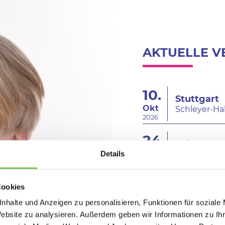
AKTUELLE 
10.
Stuttgart
Okt
Schleyer-Hal
2026
24.
Erfurt
Okt
Details
Messe
2026
07.
Cookies
Oberhaus
Nov
Rudolf Web
nhalte und Anzeigen zu personalisieren, Funktionen für soziale
2026
Website zu analysieren. Außerdem geben wir Informationen zu I