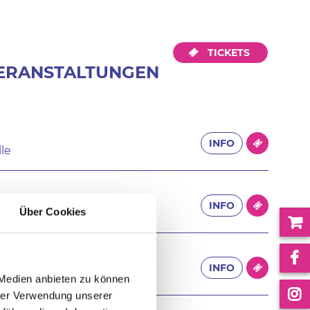
TICKETS
VERANSTALTUNGEN
INFO
le
INFO
Über Cookies
en
INFO
er-ARENA
 Medien anbieten zu können
hrer Verwendung unserer