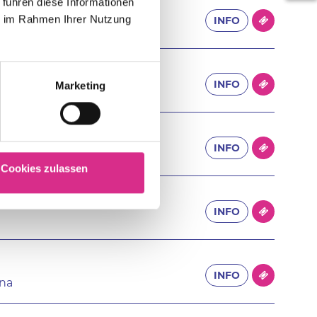
 führen diese Informationen
ie im Rahmen Ihrer Nutzung
INFO
 am Main
INFO
Marketing
INFO
thalle
Cookies zulassen
INFO
INFO
ena