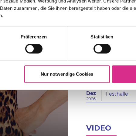
24.
r soziale Medien, Werbung und Analysen weiter. Unsere Partner
Erfurt
 Daten zusammen, die Sie ihnen bereitgestellt haben oder die s
Okt
Messe
n.
2026
07.
Oberhaus
Präferenzen
Statistiken
Nov
Rudolf Web
2026
21.
Berlin
Nov
Uber Arena
2026
Nur notwendige Cookies
05.
Frankfurt
Dez
Festhalle
2026
VIDEO