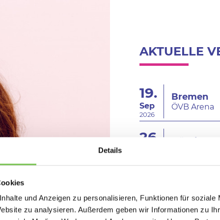
AKTUELLE 
19.
Bremen
Sep
ÖVB Arena
2026
26.
Nürnberg
Sep
Details
PSD Bank N
2026
10.
Cookies
Stuttgart
Okt
Schleyer-Hal
nhalte und Anzeigen zu personalisieren, Funktionen für soziale
2026
Website zu analysieren. Außerdem geben wir Informationen zu I