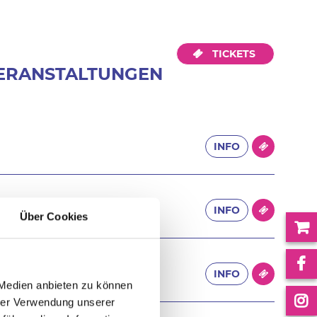
TICKETS
VERANSTALTUNGEN
INFO
INFO
Über Cookies
ürnberg ARENA
INFO
le
 Medien anbieten zu können
hrer Verwendung unserer