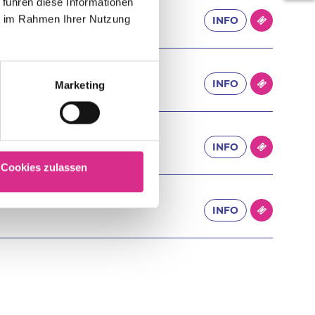
 führen diese Informationen
ie im Rahmen Ihrer Nutzung
INFO
en
INFO
Marketing
er-ARENA
INFO
Cookies zulassen
 am Main
INFO