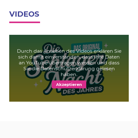
VIDEOS
Durch das Ansehen des Videos erklären Sie
sich damit einverstanden, dass Ihre Daten
an YouTube übertragen werden und dass
Sie die
Datenschutzerklärung
gelesen
haben.
BIO