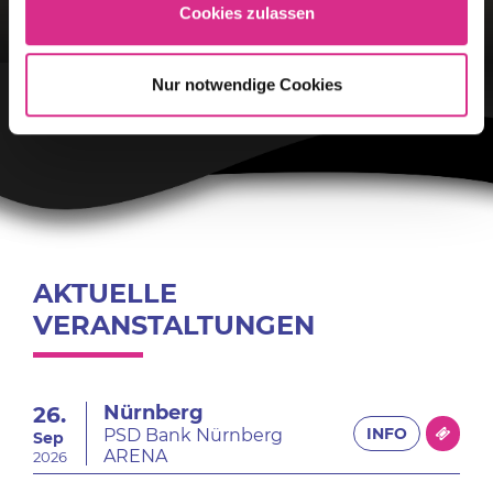
RAMON ROSELLY
Cookies zulassen
Nur notwendige Cookies
AKTUELLE
VERANSTALTUNGEN
Nürnberg
26.
INFO
PSD Bank Nürnberg
Sep
ARENA
2026