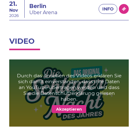
21.
Berlin
INFO
Nov
Uber Arena
2026
VIDEO
Durch das Ansehen des Videos erklären Sie
sich damit einverstanden, dass Ihre Daten
an YouTube übertragen werden und dass
Sie die
Datenschutzerklärung
gelesen
haben.