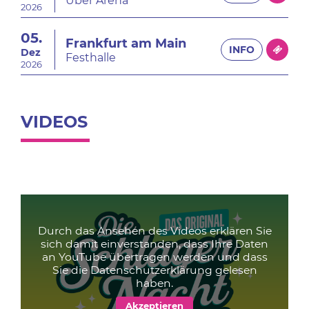
Uber Arena
2026
05.
Frankfurt am Main
INFO
Dez
Festhalle
2026
VIDEOS
Durch das Ansehen des Videos erklären Sie
sich damit einverstanden, dass Ihre Daten
an YouTube übertragen werden und dass
Sie die
Datenschutzerklärung
gelesen
haben.