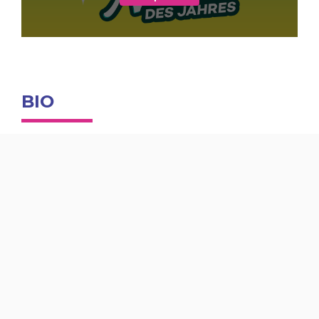
BIO
Martin Hein und Fredi Malinowski geht es um
das Wesentliche. Um die echten, wahren
Gefühle, die uns alle verbinden. Um unsere
Erfahrungen zwischen Liebe und Leidenschaft,
zwischen Euphorie und Sehnsucht, zwischen
Lachen und Weinen. Und trotzdem – oder
gerade deshalb – immer darum, das Leben zu
feiern. Denn mitten in diesem Leben zu stehen,
heißt auch mitten im Feuer zu leben. Das
wissen die Beiden, die als Fantasy seit vielen