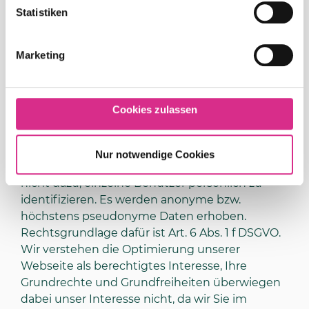
gefragtesten sind oder wie Nutzer das Angebot
Statistiken
auffinden. Wir erfassen unter anderen Daten
darüber, von welcher Internetseite eine
betroffene Person auf eine Internetseite
Marketing
gekommen ist (sogenannter Referrer), auf
welche Unterseiten der Internetseite
zugegriffen oder wie oft und für welche
Cookies zulassen
Verweildauer eine Unterseite betrachtet wurde.
Dies hilft uns, unsere Angebote
nutzerfreundlich auszugestalten und zu
Nur notwendige Cookies
verbessern. Die dabei erhobenen Daten dienen
nicht dazu, einzelne Benutzer persönlich zu
identifizieren. Es werden anonyme bzw.
höchstens pseudonyme Daten erhoben.
Rechtsgrundlage dafür ist Art. 6 Abs. 1 f DSGVO.
Wir verstehen die Optimierung unserer
Webseite als berechtigtes Interesse, Ihre
Grundrechte und Grundfreiheiten überwiegen
dabei unser Interesse nicht, da wir Sie im