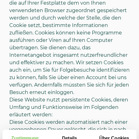
die auf Ihrer Festplatte dem von Ihnen
verwendeten Browser zugeordnet gespeichert
werden und durch welche der Stelle, die den
Cookie setzt, bestimmte Informationen
zufließen. Cookies können keine Programme
ausführen oder Viren auf Ihren Computer
übertragen. Sie dienen dazu, das
Internetangebot insgesamt nutzerfreundlicher
und effektiver zu machen. Wir setzen Cookies
auch ein, um Sie für Folgebesuche identifizieren
zu können, falls Sie über einen Account bei uns
verfügen. Andernfalls müssten Sie sich für jeden
Besuch erneut einloggen.
Diese Website nutzt persistente Cookies, deren
Umfang und Funktionsweise im Folgenden
erläutert werden:
Diese Cookies werden automatisiert nach einer
vorgegebenen Dauer gelöscht, die sich je nach
Cookie unterscheiden kann. Sie können die
Zustimmung
Details
Über Cookies