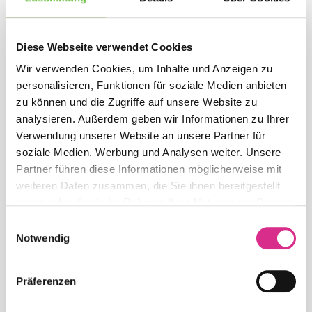
Cookies in den Sicherheitseinstellungen Ihres
Browsers jederzeit löschen.
Diese Webseite verwendet Cookies
Verhinderung von Cookies
Wir verwenden Cookies, um Inhalte und Anzeigen zu
Sie können Ihre Browser-Einstellung
personalisieren, Funktionen für soziale Medien anbieten
entsprechend Ihren Wünschen konfigurieren
zu können und die Zugriffe auf unsere Website zu
und z. B. die Annahme von Third-Party-Cookies
analysieren. Außerdem geben wir Informationen zu Ihrer
oder allen Cookies ablehnen. Wir weisen Sie
Verwendung unserer Website an unsere Partner für
darauf hin, dass Sie dann eventuell nicht alle
soziale Medien, Werbung und Analysen weiter. Unsere
Funktionen dieser Website nutzen können.
Partner führen diese Informationen möglicherweise mit
weiteren Daten zusammen, die Sie ihnen bereitgestellt
3.1.9
Webseitenanalyse
haben oder die sie im Rahmen Ihrer Nutzung der Dienste
Für Zwecke der Analyse und Optimierung
gesammelt haben.
Einwilligungsauswahl
unserer Webseiten verwenden wir
Notwendig
verschiedene Dienste, die im Folgenden
dargestellt werden. So können wir z.B.
analysieren, wie viele Nutzer unsere Seite
Präferenzen
besuchen, welche Informationen am